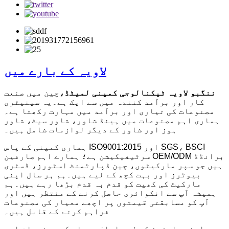
لاویہ کے بارے میں
ننگبو لاویہ ٹیکنالوجی کمپنی لمیٹڈ،
چین میں صنعت
کار اور برآمد کنندہ میں سے ایک ہے۔یہ سینیٹری
مصنوعات کی تیاری اور برآمد میں مہارت رکھتا ہے۔
ہماری اہم مصنوعات میں ہینڈ شاور، شاور سیٹ، شاور
ہوز اور شاور کے دیگر لوازمات شامل ہیں۔
ہماری کمپنی کے پاس ISO9001:2015 اور SGS، BSCI
سرٹیفیکیشن ہے؛ ہمارے اہم صارفین OEM/ODM برانڈڈ
ہیں جو سپر مارکیٹوں، چین ڈپارٹمنٹ اسٹورز، ڈسٹری
بیوٹرز اور بہت کچھ کے لیے ہیں۔ہم ہر سال اپنی
مارکیٹ کی کھپت کو قدم بہ قدم بڑھا رہے ہیں۔ہم
ہمیشہ آپ سے انکوائری حاصل کرنے کے منتظر ہیں اور
آپ کو مسابقتی قیمتوں پر اچھے معیار کی مصنوعات
فراہم کرنے کے قابل ہیں۔
ہم اپنے صارفین کے لیے اعلیٰ معیار کی مصنوعات اور