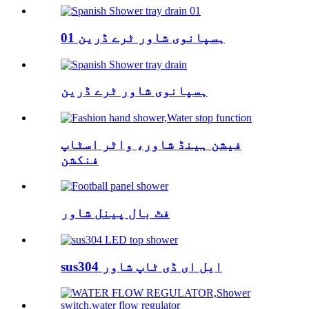
ہسپانوی شاور ٹرے ڈرین 01
ہسپانوی شاور ٹرے ڈرین
فیشن ہینڈ شاور، واٹر اسٹاپ
فنکشن
فٹ بال پینل شاور
sus304 ایل ای ڈی ٹاپ شاور