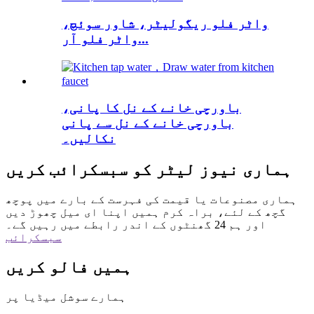
واٹر فلو ریگولیٹر، شاور سوئچ،
واٹر فلو آر...
باورچی خانے کے نل کا پانی،
باورچی خانے کے نل سے پانی
نکالیں۔
ہماری نیوز لیٹر کو سبسکرائب کریں
ہماری مصنوعات یا قیمت کی فہرست کے بارے میں پوچھ
گچھ کے لئے، براہ کرم ہمیں اپنا ای میل چھوڑ دیں
اور ہم 24 گھنٹوں کے اندر رابطے میں رہیں گے۔
سبسکرائب
ہمیں فالو کریں
ہمارے سوشل میڈیا پر