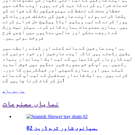
خدمات فراہم کرنے کا عہد کرتے ہیں، اپنے علاقے میں
حفظان صحت کے تحفظ کے مینوفیکچرنگ کے فوائد کو
یکجا کرتے ہوئے اپنے صارفین کی مختلف ضروریات کو
پورا کرنے کے لیے ویلیو ایڈڈ پیکیج حل فراہم کرتے
ہیں۔ہماری مصنوعات ہمارے قائم کردہ سیلز نیٹ ورک
کے ذریعے ملکی اور عالمی منڈیوں میں اچھی طرح
فروخت ہوتی ہیں۔
ہم اپنے صارفین کے ساتھ کھلے اور کھلے رابطے میں
یقین رکھتے ہیں تاکہ اپنے صارفین اور خود دونوں کے
لیے کاروبار کی کامیابی کے لیے ایک ایماندار بنیاد
رکھیں۔ہم آپ کو خوبصورت شہر ننگبو میں خوش آمدید
کہتے ہیں اور ہماری کمپنی اور فیکٹریوں کا دورہ
کرتے ہیں۔ہم ایک شاندار مستقبل کے لیے آپ کے ساتھ
مل کر کام کرنا چاہیں گے!
مزید پڑھ
نمایاں مصنوعات
ہسپانوی شاور ٹرے ڈرین 02