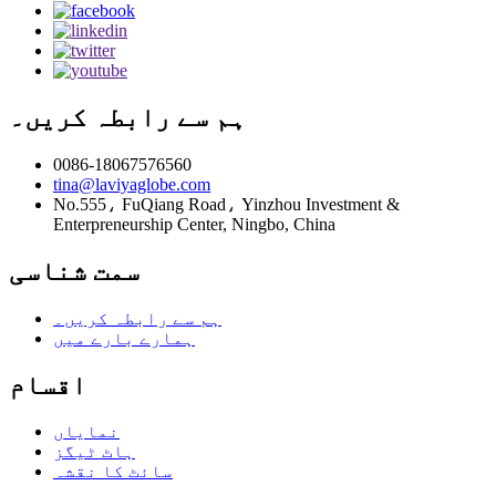
ہم سے رابطہ کریں۔
0086-18067576560
tina@laviyaglobe.com
No.555، FuQiang Road، Yinzhou Investment &
Enterpreneurship Center, Ningbo, China
سمت شناسی
ہم سے رابطہ کریں۔
ہمارے بارے میں
اقسام
نمایاں
ہاٹ ٹیگز
سائٹ کا نقشہ