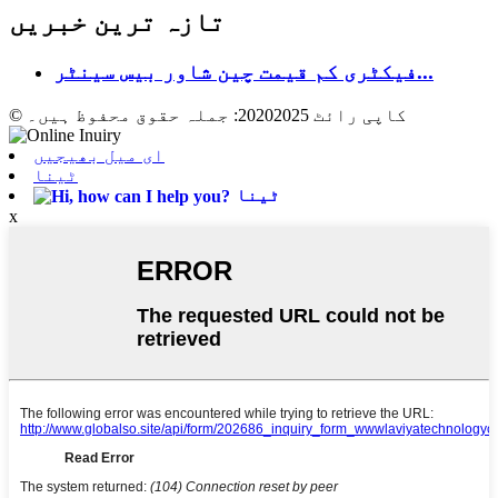
تازہ ترین خبریں
فیکٹری کم قیمت چین شاور بیس سینٹر...
© کاپی رائٹ 20202025: جملہ حقوق محفوظ ہیں۔
ای میل بھیجیں
ٹینا
ٹینا
x