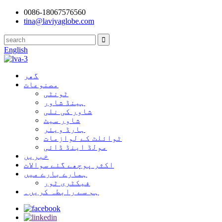
0086-18067576560
tina@laviyaglobe.com
English
گھر
مصنوعات
ٹونٹی
ہینڈ شاور
شاور کی نلی
شاور سیٹ
ہارڈ ویئر
ٹوائلٹ کے لوازمات
مولڈ اینڈ ڈائی
خبریں
اکثر پوچھے گئے سوالات
ہمارے بارے میں
فیکٹری ٹور
ہم سے رابطہ کریں۔